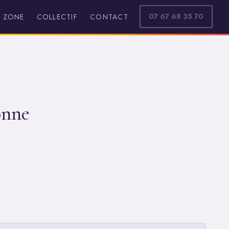
07 67 68 35 70
ZONE
COLLECTIF
CONTACT
onne