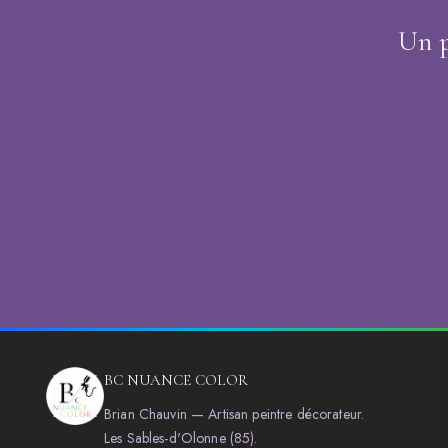
Un p
BC NUANCE COLOR
Brian Chauvin — Artisan peintre décorateur.
Les Sables-d'Olonne (85).